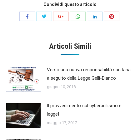
Condividi questo articolo
Share
Share
Share
Share
Share
Share
with
with
with
with
with
with
Twitter
WhatsApp
Pinterest
Facebook
Google+
LinkedIn
Articoli Simili
Verso una nuova responsabilità sanitaria
a seguito della Legge Gelli-Bianco
giugno 10, 2018
Il provvedimento sul cyberbullismo è
legge!
maggio 17, 2017