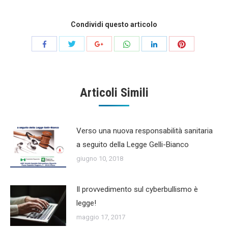
Condividi questo articolo
Share
Share
Share
Share
Share
Share
with
with
with
with
with
with
Twitter
WhatsApp
Pinterest
Facebook
Google+
LinkedIn
Articoli Simili
Verso una nuova responsabilità sanitaria
a seguito della Legge Gelli-Bianco
giugno 10, 2018
Il provvedimento sul cyberbullismo è
legge!
maggio 17, 2017