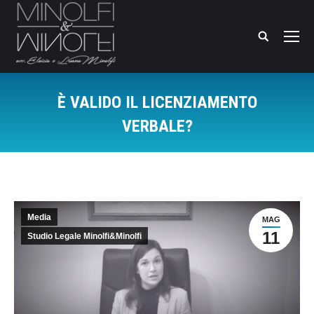
Search:
È VALIDO IL LICENZIAMENTO
VERBALE?
You are here:
Media
MAG
11
Studio Legale Minolfi&Minolfi