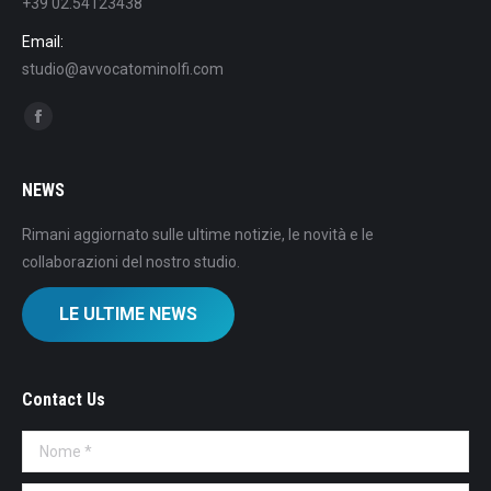
+39 02.54123438
Email:
studio@avvocatominolfi.com
Find us on:
Facebook
NEWS
Rimani aggiornato sulle ultime notizie, le novità e le
collaborazioni del nostro studio.
LE ULTIME NEWS
Contact Us
Nome *