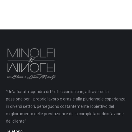
“Un’affiatata squadra di Professionisti che, attraverso la
passione per il proprio lavoro e grazie alla pluriennale esperienza
in diversi settori, perseguono costantemente l’obiettivo del
miglioramento delle prestazioni e della completa soddisfazione
del cliente”
Telefono: