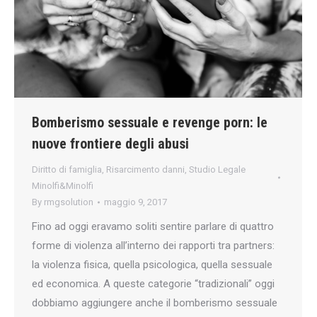
Bomberismo sessuale e revenge porn: le
nuove frontiere degli abusi
Diritto di famiglia
,
Risarcimento danni
,
Studio Legale
Minolfi&Minolfi
By
rmgsolution
maggio 9, 2017
Fino ad oggi eravamo soliti sentire parlare di quattro
forme di violenza all’interno dei rapporti tra partners:
la violenza fisica, quella psicologica, quella sessuale
ed economica. A queste categorie “tradizionali” oggi
dobbiamo aggiungere anche il bomberismo sessuale